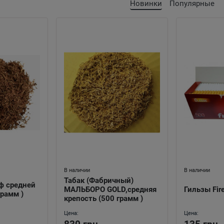
Новинки
Популярные
В наличии
В наличии
Табак (Фабричный)
ф средней
МАЛЬБОРО GOLD,средняя
Гильзы Fir
грамм )
крепость (500 грамм )
Цена:
Цена: