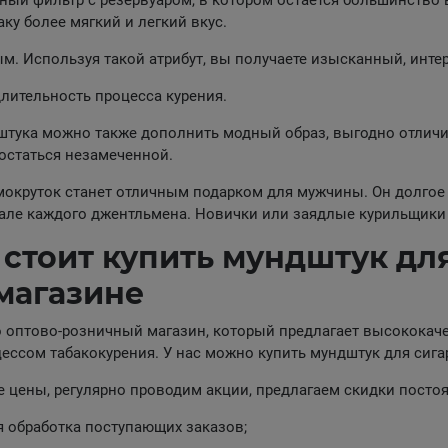
ый фильтр с резервуаром, в котором остается большинство 
аку более мягкий и легкий вкус.
м. Используя такой атрибут, вы получаете изысканный, инт
лительность процесса курения.
тука можно также дополнить модный образ, выгодно отличит
 остаться незамеченной.
мокруток станет отличным подарком для мужчины. Он долгое
але каждого джентльмена. Новички или заядлые курильщики 
стоит купить мундштук для
магазине
то оптово-розничный магазин, который предлагает высококаче
ессом табакокурения. У нас можно купить мундштук для сига
 цены, регулярно проводим акции, предлагаем скидки посто
я обработка поступающих заказов;