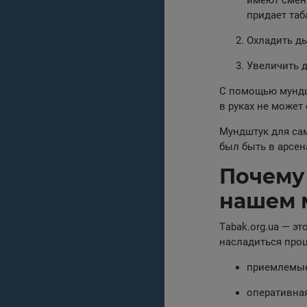
имеют сменн
придает таб
Охладить ды
Увеличить д
С помощью мундш
в руках не может
Мундштук для са
был быть в арсен
Почему 
нашем 
Тabak.org.ua — э
насладиться проц
приемлемые
оперативна