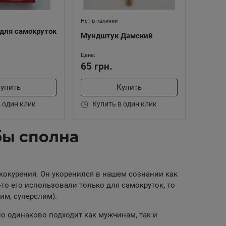
Нет в наличии
для самокруток
Мундштук Дамский
Цена:
65 грн.
упить
Купить
 один клик
Купить в один клик
бы сполна
кокурения. Он укоренился в нашем сознании как
то его использовали только для самокруток, то
лим, суперслим).
но одинаково подходит как мужчинам, так и