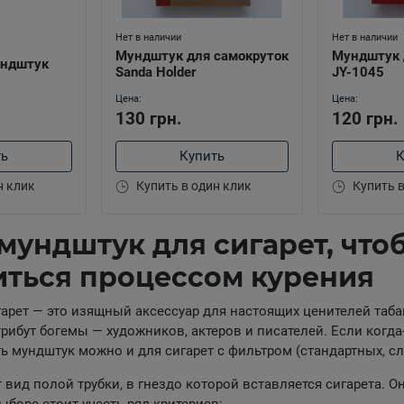
Нет в наличии
Нет в наличии
Мундштук для самокруток
Мундштук 
ундштук
Sanda Holder
JY-1045
Цена:
Цена:
130 грн.
120 грн.
ть
Купить
К
н клик
Купить в один клик
Купить в
мундштук для сигарет, что
иться процессом курения
арет — это изящный аксессуар для настоящих ценителей таба
ибут богемы — художников, актеров и писателей. Если когда-
ь мундштук можно и для сигарет с фильтром (стандартных, с
 вид полой трубки, в гнездо которой вставляется сигарета. О
боре стоит учесть ряд критериев: