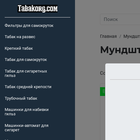
Фильтры для самокруток
Главная
Мундшт
Табак на развес
Мундшт
Крепкий табак
Табак для самокруток
Табак для сигаретных
Сортировка:
гильз
Табак средней крепости
В наличии
Трубочный табак
Машинки для набивки
гильз
Машинки-автомат для
сигарет