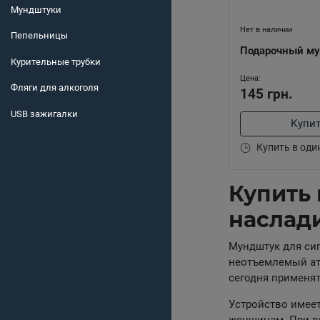
Мундштуки
Нет в наличии
Пепельницы
Подарочный м
Курительные трубки
Цена:
Фляги для алкоголя
145 грн.
USB зажигалки
Купи
Купить в оди
Купить 
наслад
Мундштук для сиг
неотъемлемый атр
сегодня применят
Устройство имеет
женщинам. При вы