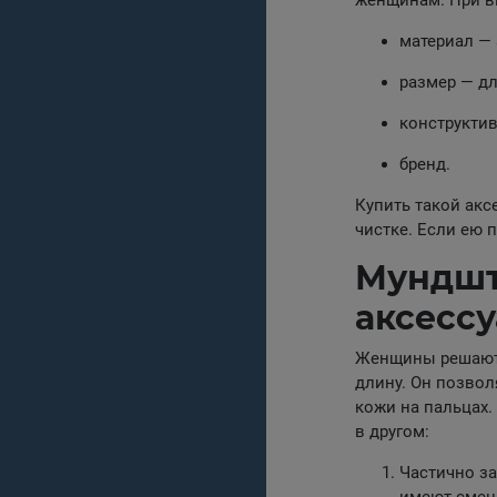
материал — 
размер — дл
конструктив
бренд.
Купить такой акс
чистке. Если ею 
Мундшт
аксесс
Женщины решают к
длину. Он позвол
кожи на пальцах.
в другом:
Частично за