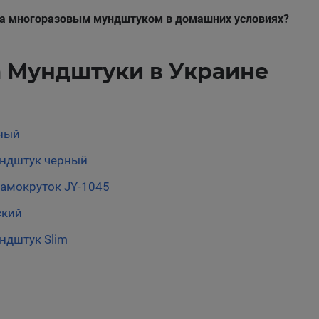
за многоразовым мундштуком в домашних условиях?
а Мундштуки в Украине
ный
ндштук черный
амокруток JY-1045
ский
ндштук Slim