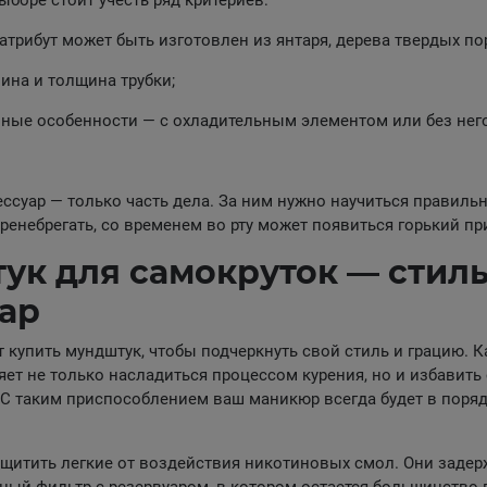
атрибут может быть изготовлен из янтаря, дерева твердых поро
ина и толщина трубки;
ные особенности — с охладительным элементом или без него
ессуар — только часть дела. За ним нужно научиться правиль
пренебрегать, со временем во рту может появиться горький пр
ук для самокруток — стил
уар
упить мундштук, чтобы подчеркнуть свой стиль и грацию. К
яет не только насладиться процессом курения, но и избавить 
 С таким приспособлением ваш маникюр всегда будет в поря
щитить легкие от воздействия никотиновых смол. Они задер