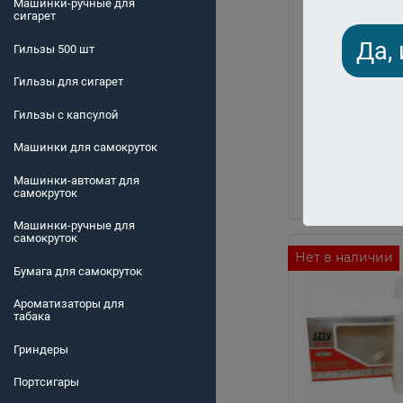
Машинки-ручные для
сигарет
Да,
В наличии
Гильзы 500 шт
Подарочный м
Slim
Гильзы для сигарет
Цена:
Гильзы с капсулой
160 грн.
Машинки для самокруток
Купи
Машинки-автомат для
Купить в оди
самокруток
Машинки-ручные для
самокруток
Нет в наличии
Бумага для самокруток
Ароматизаторы для
табака
Гриндеры
Портсигары