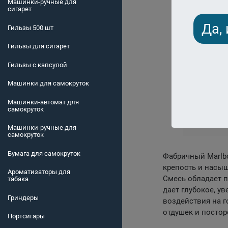
Машинки-ручные для
сигарет
Да,
Гильзы 500 шт
Гильзы для сигарет
Гильзы с капсулой
Машинки для самокруток
Машинки-автомат для
самокруток
Машинки-ручные для
самокруток
Бумага для самокруток
Фабричный Marlbo
крепость и насыщ
Ароматизаторы для
Смесь обладает п
табака
дает глубокое, у
Гриндеры
воздействия на г
отдушек и постор
Портсигары