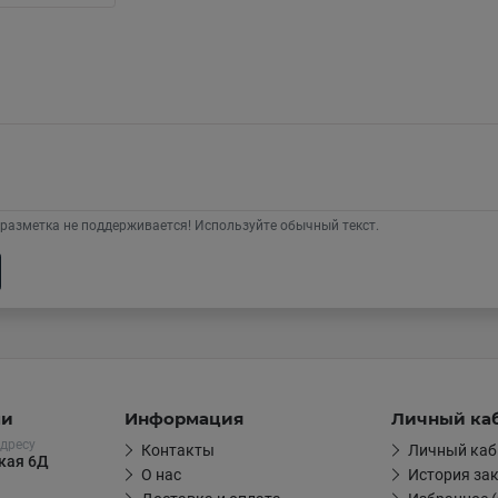
разметка не поддерживается! Используйте обычный текст.
ми
Информация
Личный ка
дресу
Контакты
Личный каб
цкая 6Д
О нас
История за