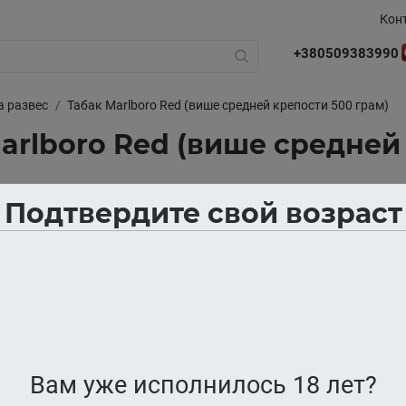
Кон
+380509383990
а развес
Табак Marlboro Red (више средней крепости 500 грам)
arlboro Red (више средней
Подтвердите свой возраст
В наличии
Вам уже исполнилось 18 лет?