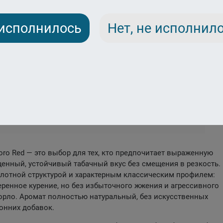
 исполнилось
Нет, не исполнил
ro Red — это выбор для тех, кто предпочитает выраженную
енный, устойчивый табачный вкус без смещения в резкость.
лотной структурой и характерным классическим профилем:
веренное курение, но без избыточного жжения и агрессивного
орло. Аромат полностью натуральный, без искусственных
онних добавок.