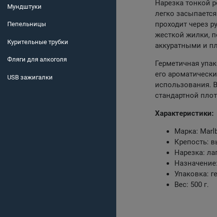
Нарезка тонкой р
Мундштуки
легко засыпается
проходит через р
Пепельницы
жесткой жилки, п
Курительные трубки
аккуратными и п
Фляги для алкоголя
Герметичная упак
его ароматически
USB зажигалки
использования. В
стандартной плот
Характеристики:
Марка: Marl
Крепость: в
Нарезка: ла
Назначение:
Упаковка: 
Вес: 500 г.