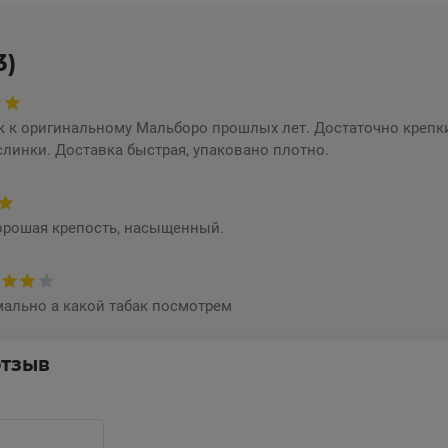
3)
к к оригинальному Мальборо прошлых лет. Достаточно крепк
слинки. Доставка быстрая, упаковано плотно.
орошая крепость, насыщенный.
ально а какой табак посмотрем
отзыв