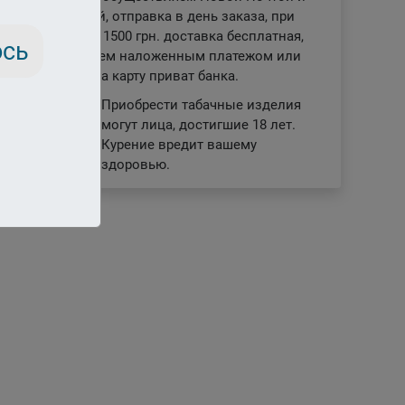
Укрпочтой, отправка в день заказа, при
заказе от 1500 грн. доставка бесплатная,
ось
отправляем наложенным платежом или
отплата на карту приват банка.
Приобрести табачные изделия
могут лица, достигшие 18 лет.
18+
Курение вредит вашему
здоровью.