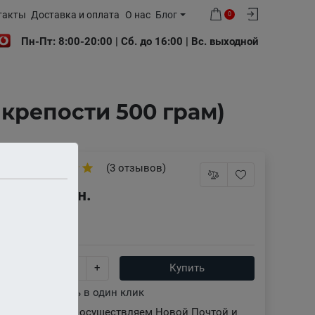
такты
Доставка и оплата
О нас
Блог
0
Пн-Пт: 8:00-20:00 | Сб. до 16:00 | Вс. выходной
 крепости 500 грам)
(3 отзывов)
680 грн.
В наличии
-
+
Купить
Купить в один клик
Доставку осуществляем Новой Почтой и