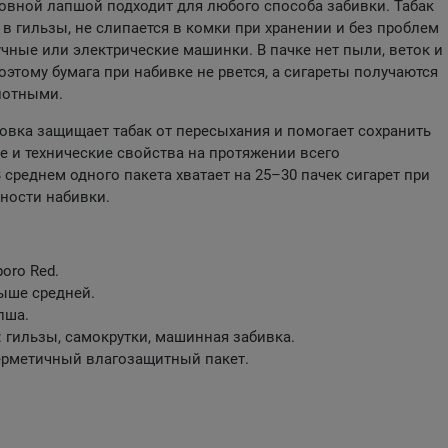
овной лапшой подходит для любого способа забивки. Табак
 в гильзы, не слипается в комки при хранении и без проблем
учные или электрические машинки. В пачке нет пыли, веток и
оэтому бумага при набивке не рвется, а сигареты получаются
лотными.
овка защищает табак от пересыхания и помогает сохранить
е и технические свойства на протяжении всего
 среднем одного пакета хватает на 25–30 пачек сигарет при
ности набивки.
boro Red.
ыше средней.
пша.
 гильзы, самокрутки, машинная забивка.
герметичный влагозащитный пакет.