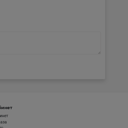
бинет
инет
каза