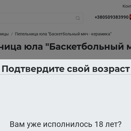
Кон
+380509383990
ницы
Пепельница юла "Баскетбольный мяч - керамика"
ица юла "Баскетбольный м
Подтвердите свой возраст
В наличии
Вам уже исполнилось 18 лет?