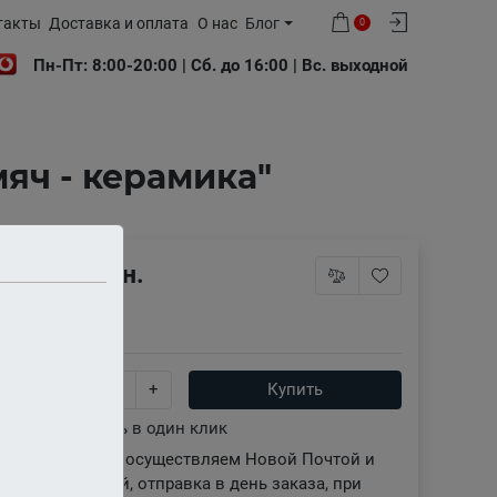
такты
Доставка и оплата
О нас
Блог
0
Пн-Пт: 8:00-20:00 | Сб. до 16:00 | Вс. выходной
яч - керамика"
250 грн.
В наличии
-
+
Купить
Купить в один клик
Доставку осуществляем Новой Почтой и
Укрпочтой, отправка в день заказа, при