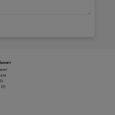
бинет
инет
каза
0)
 (0)