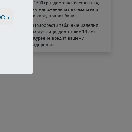
заказе от 1500 грн. доставка бесплатная,
отправляем наложенным платежом или
ось
отплата на карту приват банка.
Приобрести табачные изделия
могут лица, достигшие 18 лет.
18+
Курение вредит вашему
здоровью.