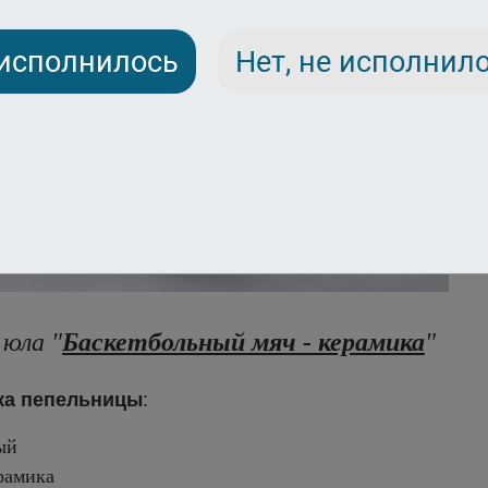
 исполнилось
Нет, не исполнил
юла "
Баскетбольный мяч - керамика
"
ка пепельницы
:
ый
рамика