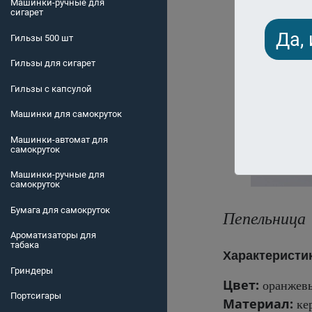
Машинки-ручные для
сигарет
Да,
Гильзы 500 шт
Гильзы для сигарет
Гильзы с капсулой
Машинки для самокруток
Машинки-автомат для
самокруток
Машинки-ручные для
самокруток
Бумага для самокруток
Пепельница 
Ароматизаторы для
табака
Характеристи
Гриндеры
Цвет:
оранжев
Портсигары
Материал:
ке