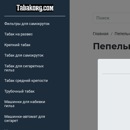
Фильтры для самокруток
Главная
Пепель
Табак на развес
Пепельн
Крепкий табак
Табак для самокруток
Табак для сигаретных
гильз
Табак средней крепости
Трубочный табак
Машинки для набивки
гильз
Машинки-автомат для
сигарет