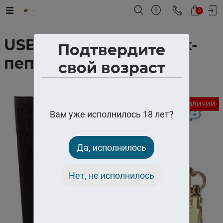
0
USB-зажигалка брелок-
Подтвердите
пепельница Honest
свой возраст
Нет в наличии
Вам уже исполнилось 18 лет?
Да, исполнилось
Нет, не исполнилось