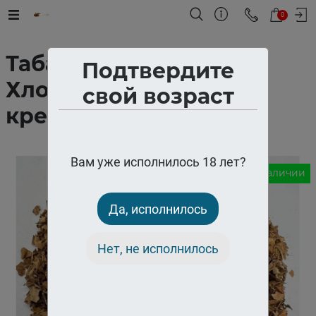
0
Табак "Вирджиния
Подтвердите
Хлопья "средняя
свой возраст
крепость (500 грамм)
Вам уже исполнилось 18 лет?
В наличии
Да, исполнилось
Нет, не исполнилось