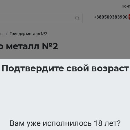
Кон
+380509383990
ры
Гриндер металл №2
р металл №2
Подтвердите свой возраст
Нет в наличии
Вам уже исполнилось 18 лет?