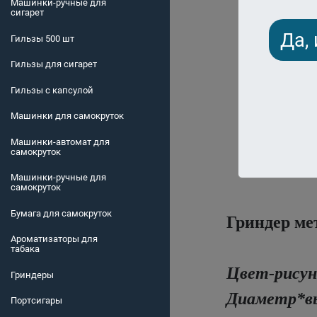
Машинки-ручные для
сигарет
Да,
Гильзы 500 шт
Гильзы для сигарет
Гильзы с капсулой
Машинки для самокруток
Машинки-автомат для
самокруток
Машинки-ручные для
самокруток
Бумага для самокруток
Гриндер ме
Ароматизаторы для
табака
Цвет-рисун
Гриндеры
Диаметр*вы
Портсигары