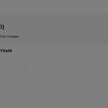
0)
том товаре.
отзыв