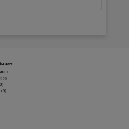
бинет
инет
каза
0)
 (0)