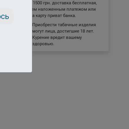
заказе от 1500 грн. доставка бесплатная,
отправляем наложенным платежом или
ось
отплата на карту приват банка.
Приобрести табачные изделия
могут лица, достигшие 18 лет.
18+
Курение вредит вашему
здоровью.