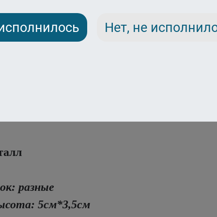
 исполнилось
Нет, не исполнил
талл
ок: разные
сота: 5см*3,5см