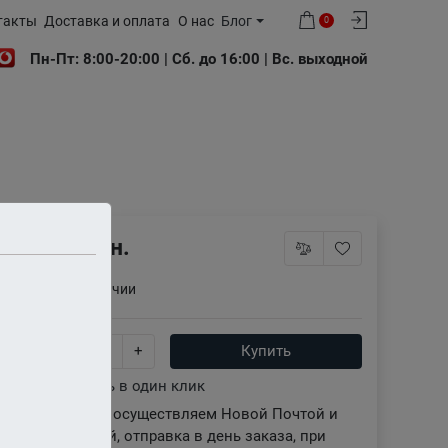
такты
Доставка и оплата
О нас
Блог
0
Пн-Пт: 8:00-20:00 | Сб. до 16:00 | Вс. выходной
150 грн.
Нет в наличии
-
+
Купить
Купить в один клик
Доставку осуществляем Новой Почтой и
Укрпочтой, отправка в день заказа, при