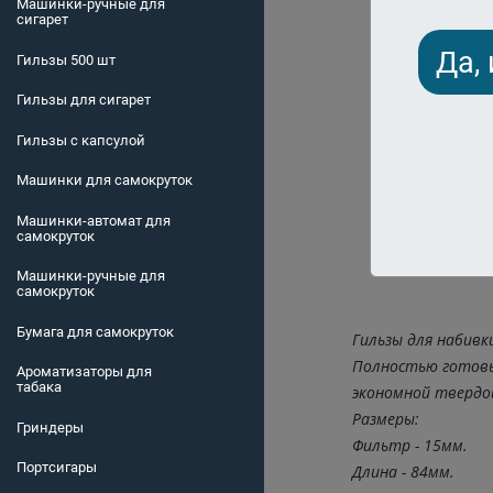
Машинки-ручные для
сигарет
Да,
Гильзы 500 шт
Гильзы для сигарет
Гильзы с капсулой
Машинки для самокруток
Машинки-автомат для
самокруток
Машинки-ручные для
самокруток
Бумага для самокруток
Гильзы для набивки
Полностью готовые
Ароматизаторы для
табака
экономной твердой
Размеры:
Гриндеры
Фильтр - 15мм.
Портсигары
Длина - 84мм.