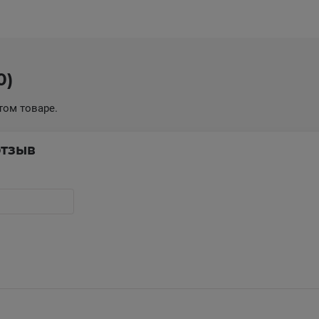
0)
том товаре.
отзыв