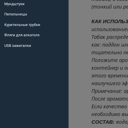
Мундштуки
(тонкий или ре
Пепельницы
КАК ИСПОЛЬ
Курительные трубки
использование
Фляги для алкоголя
Табак распред
как: поддон и
USB зажигалки
тщательно пе
Положите аро
контейнер и о
этого времени
наилучшего эф
Примечание: 
После аромати
Если качество
необходимо в
вода
СОСТАВ: