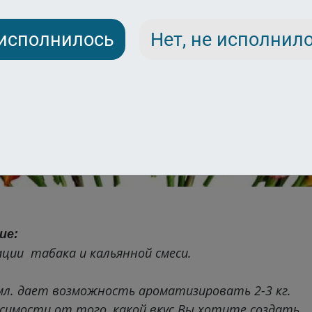
 исполнилось
Нет, не исполнил
ие:
ции табака и кальянной смеси.
л. дает возможность ароматизировать 2-3 кг.
исимости от того, какой вкус Вы хотите создать