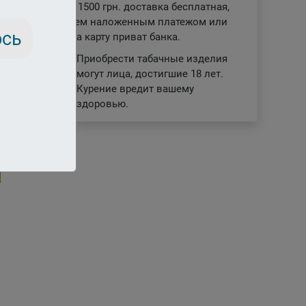
заказе от 1500 грн. доставка бесплатная,
отправляем наложенным платежом или
ось
отплата на карту приват банка.
Приобрести табачные изделия
могут лица, достигшие 18 лет.
18+
Курение вредит вашему
здоровью.