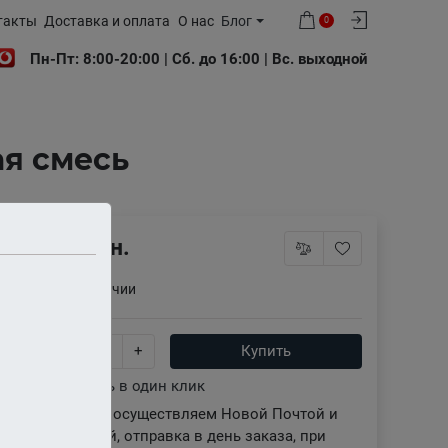
такты
Доставка и оплата
О нас
Блог
0
Пн-Пт: 8:00-20:00 | Сб. до 16:00 | Вс. выходной
ая смесь
100 грн.
Нет в наличии
-
+
Купить
Купить в один клик
Доставку осуществляем Новой Почтой и
Укрпочтой, отправка в день заказа, при