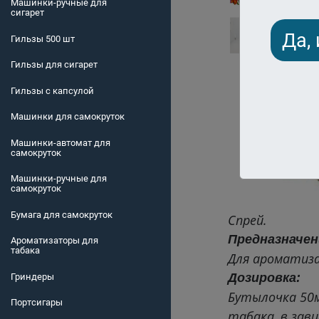
Машинки-ручные для
сигарет
Да,
Гильзы 500 шт
Гильзы для сигарет
Гильзы с капсулой
Машинки для самокруток
Машинки-автомат для
самокруток
Машинки-ручные для
самокруток
Бумага для самокруток
Спрей.
Предназначен
Ароматизаторы для
табака
Для ароматиза
Дозировка:
Гриндеры
Бутылочка 50м
Портсигары
табака, в зав