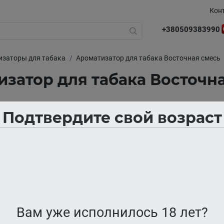
Кон
+380509383990
изаторы для табака
Ароматизатор для табака Восточная смесь
затор для табака Восточн
Подтвердите свой возраст
Нет в наличии
Вам уже исполнилось 18 лет?