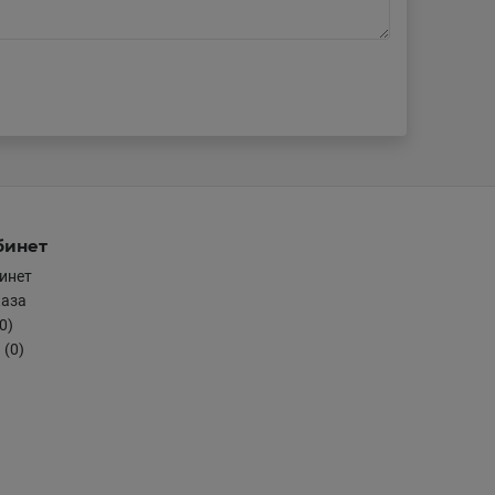
бинет
инет
каза
0)
 (0)